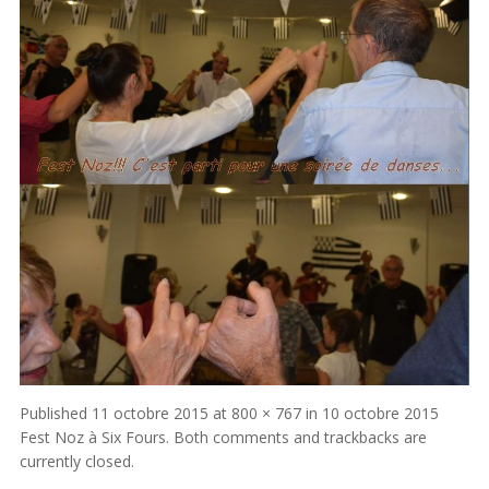
Published
11 octobre 2015
at
800 × 767
in
10 octobre 2015
Fest Noz à Six Fours
. Both comments and trackbacks are
currently closed.