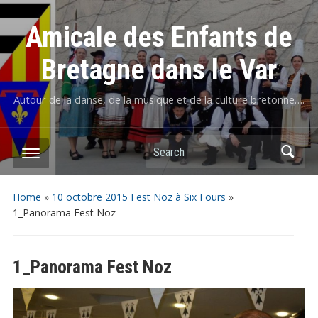
Amicale des Enfants de
Bretagne dans le Var
Autour de la danse, de la musique et de la culture bretonne….
Home
»
10 octobre 2015 Fest Noz à Six Fours
»
1_Panorama Fest Noz
1_Panorama Fest Noz