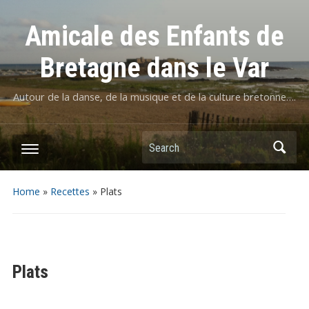
Amicale des Enfants de
Bretagne dans le Var
Autour de la danse, de la musique et de la culture bretonne….
Home
»
Recettes
»
Plats
Plats