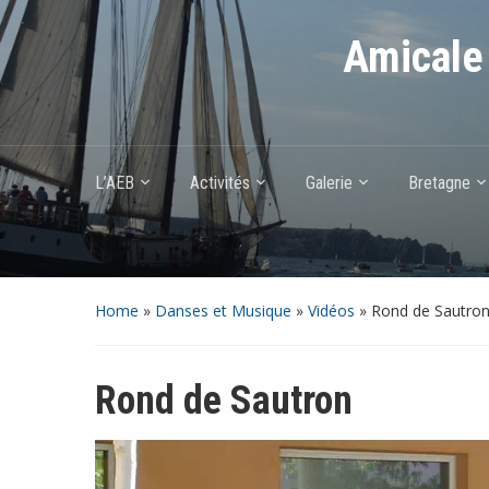
Amicale 
L’AEB
Activités
Galerie
Bretagne
Home
»
Danses et Musique
»
Vidéos
»
Rond de Sautro
Rond de Sautron
Lecteur
vidéo