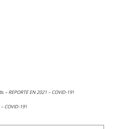
nds
– REPORTE EN 2021 – COVID-19
!
 – COVID-19
!