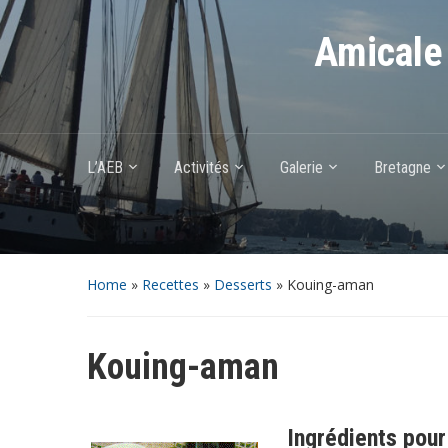
Amicale 
L’AEB
Activités
Galerie
Bretagne
Home
»
Recettes
»
Desserts
»
Kouing-aman
Kouing-aman
Ingrédients pour