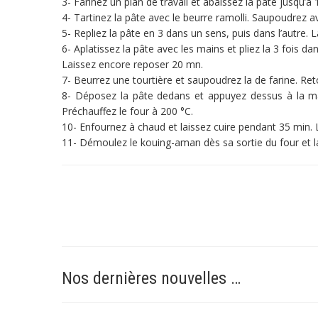
3- Farinez un plan de travail et abaissez la pâte jusqu’à
4- Tartinez la pâte avec le beurre ramolli. Saupoudrez a
5- Repliez la pâte en 3 dans un sens, puis dans l’autre.
6- Aplatissez la pâte avec les mains et pliez la 3 fois dan
Laissez encore reposer 20 mn.
7- Beurrez une tourtière et saupoudrez la de farine. Re
8- Déposez la pâte dedans et appuyez dessus à la ma
Préchauffez le four à 200 °C.
10- Enfournez à chaud et laissez cuire pendant 35 min. L’
11- Démoulez le kouing-aman dès sa sortie du four et laiss
Nos dernières nouvelles …