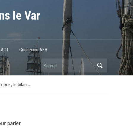
ns le Var
TACT
Connexion AEB
bre , le bilan …
our parler