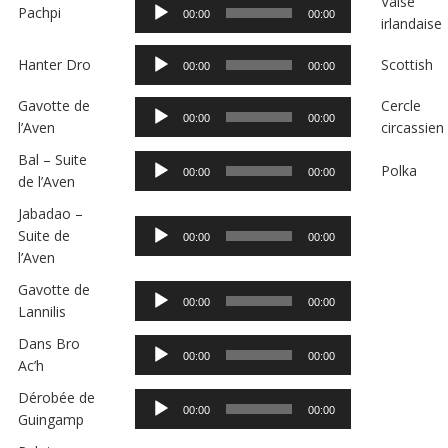
Valse
Lecteur
Pachpi
00:00
00:00
irlandaise
audio
Lecteur
Hanter Dro
Scottish
00:00
00:00
audio
Gavotte de
Cercle
Lecteur
00:00
00:00
l’Aven
circassien
audio
Bal – Suite
Lecteur
Polka
00:00
00:00
de l’Aven
audio
Jabadao –
Lecteur
Suite de
00:00
00:00
audio
l’Aven
Gavotte de
Lecteur
00:00
00:00
Lannilis
audio
Dans Bro
Lecteur
00:00
00:00
Ac’h
audio
Dérobée de
Lecteur
00:00
00:00
Guingamp
audio