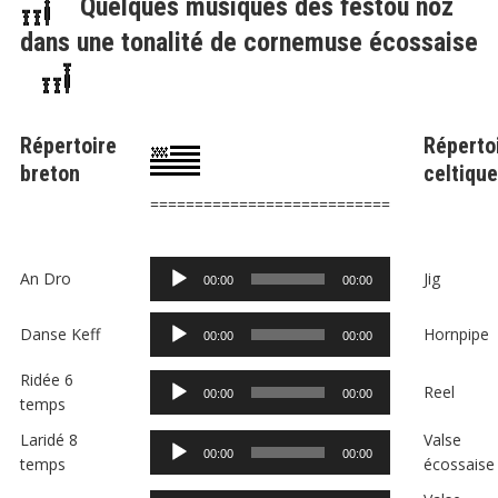
Quelques musiques des festoù noz
dans une tonalité de cornemuse écossaise
Répertoire
Réperto
breton
celtique
===========================
Lecteur
An Dro
Jig
00:00
00:00
audio
Lecteur
Danse Keff
Hornpipe
00:00
00:00
audio
Ridée 6
Lecteur
Reel
00:00
00:00
temps
audio
Laridé 8
Valse
Lecteur
00:00
00:00
temps
écossaise
audio