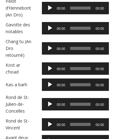
Pelot
Lecteur
d’Hennebont
00:00
00:00
audio
(An Dro)
Gavotte des
Lecteur
00:00
00:00
notables
audio
Chang tu (An
Lecteur
Dro
00:00
00:00
audio
retourné)
Kost ar
Lecteur
00:00
00:00
c’hoad
audio
Lecteur
Kas-a barh
00:00
00:00
audio
Rond de St-
Lecteur
Julien-de-
00:00
00:00
audio
Concelles
Rond de St-
Lecteur
00:00
00:00
Vincent
audio
Avant deux
Lecteur