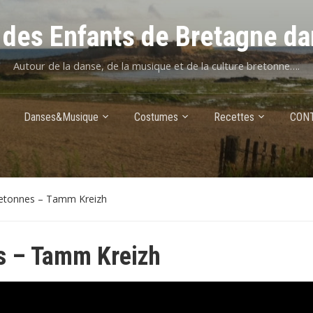
des Enfants de Bretagne da
Autour de la danse, de la musique et de la culture bretonne….
Danses&Musique
Costumes
Recettes
CON
retonnes – Tamm Kreizh
s – Tamm Kreizh