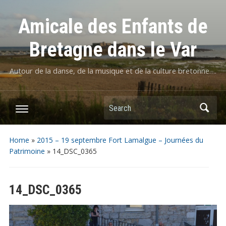
Amicale des Enfants de
Bretagne dans le Var
Autour de la danse, de la musique et de la culture bretonne….
Home
»
2015 – 19 septembre Fort Lamalgue – Journées du
Patrimoine
»
14_DSC_0365
14_DSC_0365