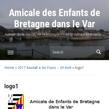
Amicale des Enfants de
Bretagne dans le Var
Autour de la danse, de la musique et de la culture bretonne….
Home
»
2017 Kazdall à Six Fours – 29 Avril
»
logo1
logo1