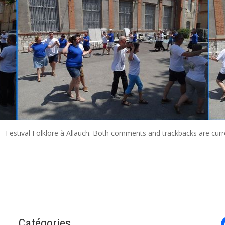
– Festival Folklore à Allauch
. Both comments and trackbacks are curre
Catégories