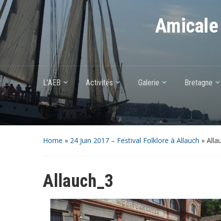
Amicale 
L’AEB
Activités
Galerie
Bretagne
Home
»
24 Juin 2017 – Festival Folklore à Allauch
»
Alla
Allauch_3