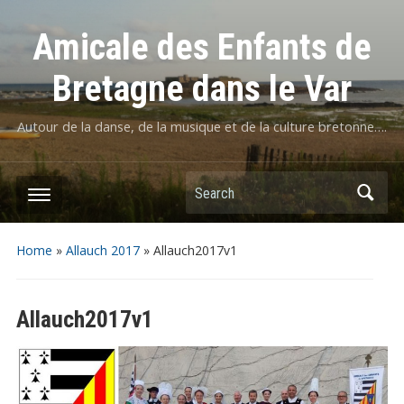
Amicale des Enfants de
Bretagne dans le Var
Autour de la danse, de la musique et de la culture bretonne….
Home
»
Allauch 2017
»
Allauch2017v1
Allauch2017v1