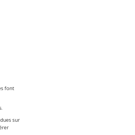
es font
s.
ndues sur
érer