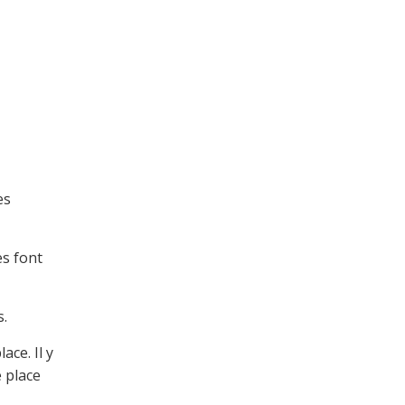
es
es font
s.
ace. Il y
e place