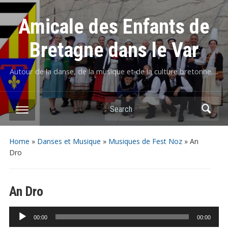
Amicale des Enfants de
Bretagne dans le Var
Autour de la danse, de la musique et de la culture bretonne….
Home
»
Danses et Musique
»
Musiques de Fest Noz
»
An
Dro
An Dro
Lecteur
00:00
00:00
audio