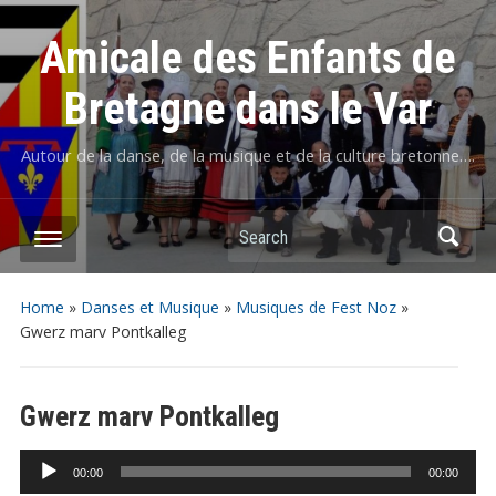
Amicale des Enfants de
Bretagne dans le Var
Autour de la danse, de la musique et de la culture bretonne….
Home
»
Danses et Musique
»
Musiques de Fest Noz
»
Gwerz marv Pontkalleg
Gwerz marv Pontkalleg
Lecteur
00:00
00:00
audio