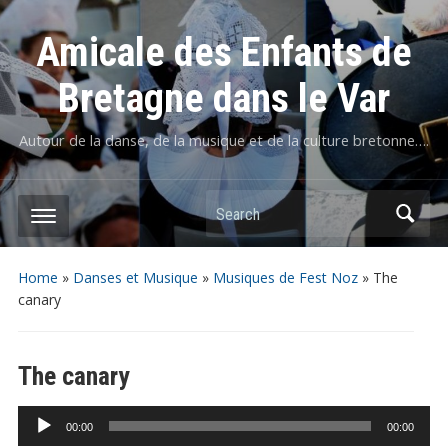
Amicale des Enfants de
Bretagne dans le Var
Autour de la danse, de la musique et de la culture bretonne….
Home
»
Danses et Musique
»
Musiques de Fest Noz
»
The
canary
The canary
Lecteur
00:00
00:00
audio