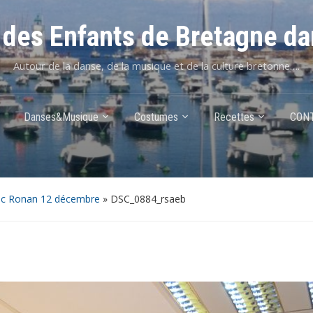
des Enfants de Bretagne da
Autour de la danse, de la musique et de la culture bretonne….
Danses&Musique
Costumes
Recettes
CON
ec Ronan 12 décembre
»
DSC_0884_rsaeb