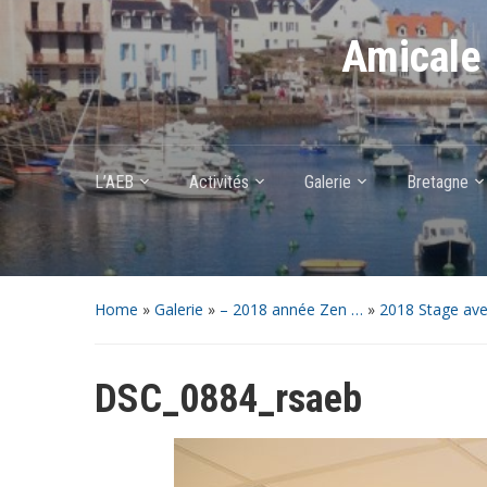
Amicale 
L’AEB
Activités
Galerie
Bretagne
Home
»
Galerie
»
– 2018 année Zen …
»
2018 Stage av
DSC_0884_rsaeb