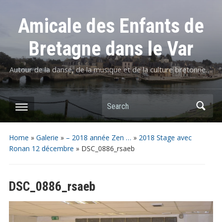
Amicale des Enfants de
Bretagne dans le Var
Autour de la danse, de la musique et de la culture bretonne….
Home
»
Galerie
»
– 2018 année Zen …
»
2018 Stage avec
Ronan 12 décembre
»
DSC_0886_rsaeb
DSC_0886_rsaeb