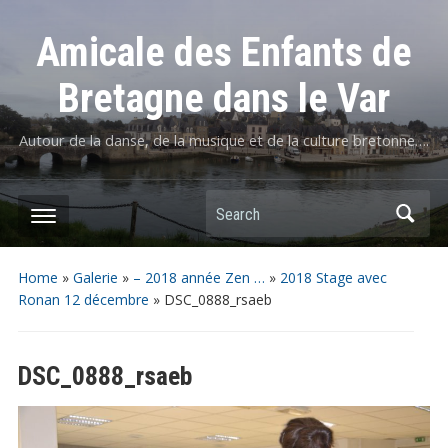
Amicale des Enfants de
Bretagne dans le Var
Autour de la danse, de la musique et de la culture bretonne….
Home
»
Galerie
»
– 2018 année Zen …
»
2018 Stage avec
Ronan 12 décembre
»
DSC_0888_rsaeb
DSC_0888_rsaeb