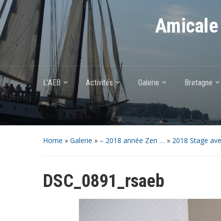
Amicale 
L’AEB
Activités
Galerie
Bretagne
Home
»
Galerie
»
– 2018 année Zen …
»
2018 Stage av
DSC_0891_rsaeb