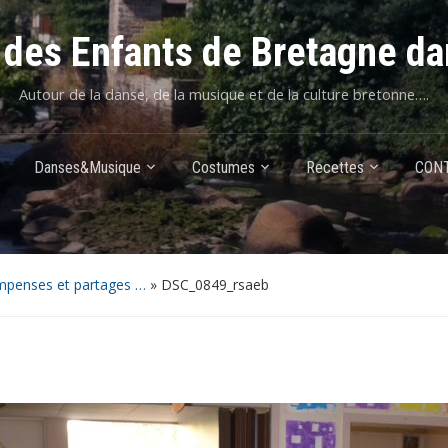
des Enfants de Bretagne da
Autour de la danse, de la musique et de la culture bretonne….
Danses&Musique
Costumes
Recettes
CON
mpenses et partages …
»
DSC_0849_rsaeb