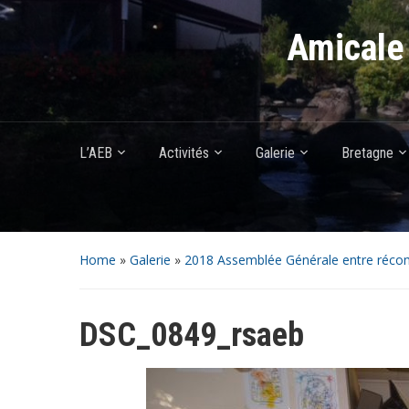
Amicale 
L’AEB
Activités
Galerie
Bretagne
Home
»
Galerie
»
2018 Assemblée Générale entre réco
DSC_0849_rsaeb