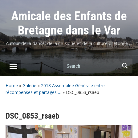
Amicale des Enfants de
Bretagne dans le Var
Autour de la danse, de la musique et de la culture bretonne….
Home
»
Galerie
»
2018 Assemblée Générale entre
récompenses et partages …
»
DSC_0853_rsaeb
DSC_0853_rsaeb