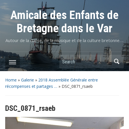
Amicale des Enfants de
Bretagne dans le Var
Autour de la danse, de la musique et de la culture bretonne….
Home
»
Galerie
»
2018 Assemblée Générale entre
récompenses et partages …
»
DSC_0871_rsaeb
DSC_0871_rsaeb