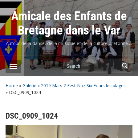
Amicale des Enfants de
Bretagne dans le Var
Autour de la danse, de la musique et de la culture bretonne….
Home
»
Galerie
»
2019 Mars 2 Fest Noz Six Fours les plages
»
DSC_0909_1024
DSC_0909_1024