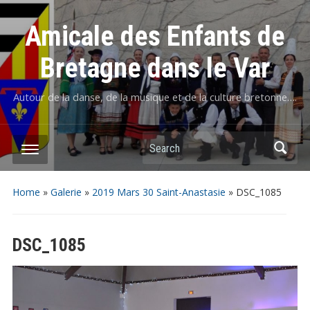
Amicale des Enfants de
Bretagne dans le Var
Autour de la danse, de la musique et de la culture bretonne….
Home
»
Galerie
»
2019 Mars 30 Saint-Anastasie
»
DSC_1085
DSC_1085