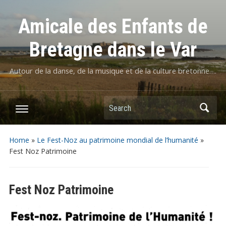
Amicale des Enfants de
Bretagne dans le Var
Autour de la danse, de la musique et de la culture bretonne….
Home
»
Le Fest-Noz au patrimoine mondial de l’humanité
»
Fest Noz Patrimoine
Fest Noz Patrimoine