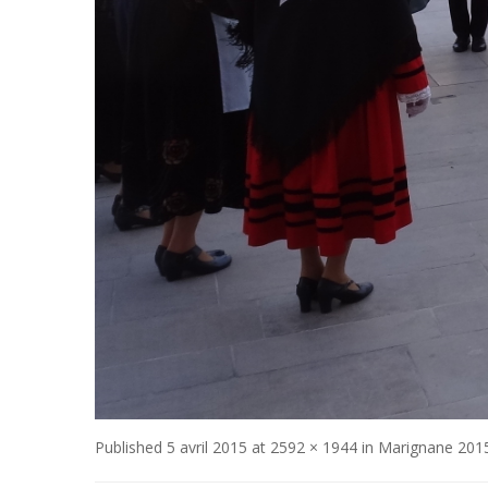
Published
5 avril 2015
at
2592 × 1944
in
Marignane 201