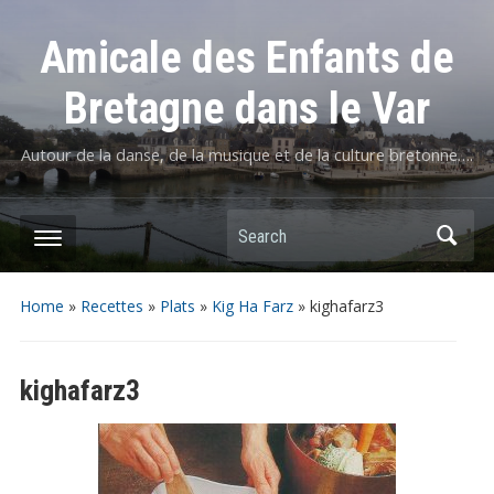
Amicale des Enfants de
Bretagne dans le Var
Autour de la danse, de la musique et de la culture bretonne….
Home
»
Recettes
»
Plats
»
Kig Ha Farz
»
kighafarz3
kighafarz3