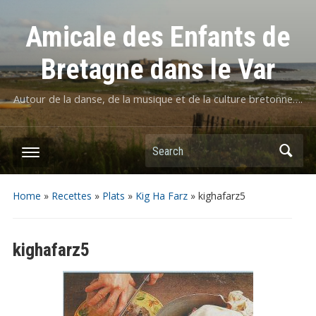
Amicale des Enfants de
Bretagne dans le Var
Autour de la danse, de la musique et de la culture bretonne….
Home
»
Recettes
»
Plats
»
Kig Ha Farz
»
kighafarz5
kighafarz5