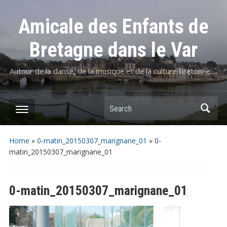
Amicale des Enfants de
Bretagne dans le Var
Autour de la danse, de la musique et de la culture bretonne….
Home
»
0-matin_20150307_marignane_01
»
0-
matin_20150307_marignane_01
0-matin_20150307_marignane_01