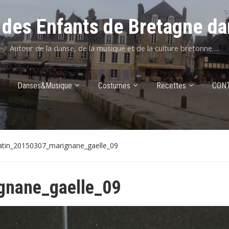
des Enfants de Bretagne da
Autour de la danse, de la musique et de la culture bretonne….
Danses&Musique
Costumes
Recettes
CON
tin_20150307_marignane_gaelle_09
gnane_gaelle_09