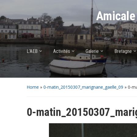
Amicale 
L’AEB
Activités
Galerie
Bretagne
Home
»
0-matin_20150307_marignane_gaelle_09
»
0-ma
0-matin_20150307_mari