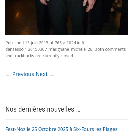
Published
15 juin 2015
at
768 × 1024
in
6-
dansessoir_20150307_marignane_michele_26
. Both comments
and trackbacks are currently closed.
← Previous
Next →
Nos dernières nouvelles …
Fest-Noz le 25 Octobre 2025 à Six-Fours les Plages