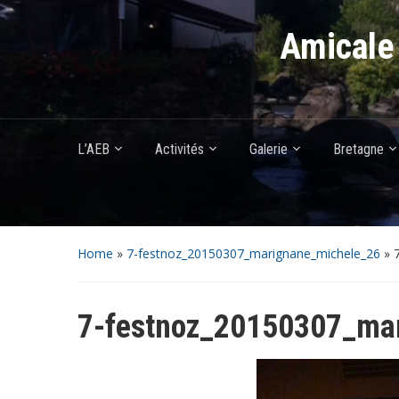
Amicale 
L’AEB
Activités
Galerie
Bretagne
Home
»
7-festnoz_20150307_marignane_michele_26
»
7-festnoz_20150307_ma