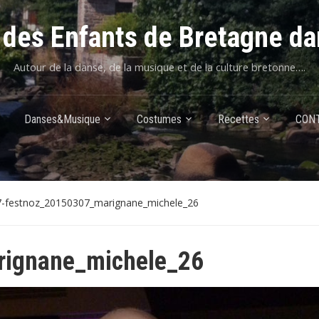
des Enfants de Bretagne da
Autour de la danse, de la musique et de la culture bretonne….
Danses&Musique
Costumes
Recettes
CON
7-festnoz_20150307_marignane_michele_26
rignane_michele_26