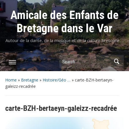
Amicale des Enfants de
Bretagne dans le Var
Autour de la danse, de la musique et de la culture bretonne….
Home
»
Bretagne
»
Histoire/Géo …
»
carte-BZH-bertaeyn-
galeizz-recadrée
carte-BZH-bertaeyn-galeizz-recadrée