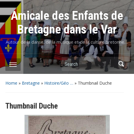
Amicale des Enfants de
Bretagne dans le Var
Autour de la danse, de la musique et de la culture bretonne….
Home
»
Bretagne
»
Histoire/Géo …
»
Thumbnail Duche
Thumbnail Duche