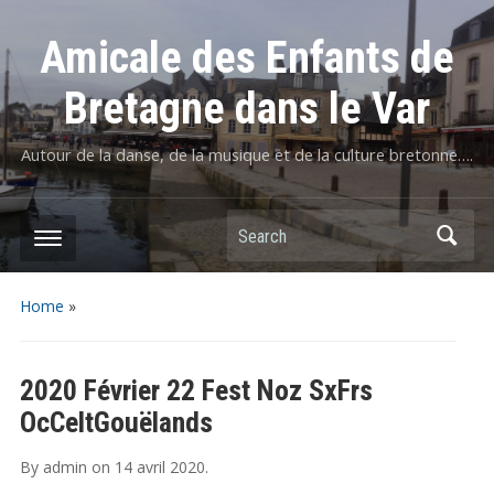
Amicale des Enfants de
Bretagne dans le Var
Autour de la danse, de la musique et de la culture bretonne….
Home
»
2020 Février 22 Fest Noz SxFrs
OcCeltGouëlands
By
admin
on
14 avril 2020
.