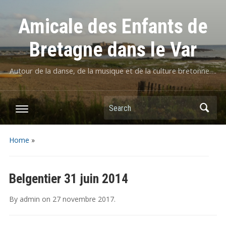
Amicale des Enfants de
Bretagne dans le Var
Autour de la danse, de la musique et de la culture bretonne….
Home
»
Belgentier 31 juin 2014
By
admin
on
27 novembre 2017
.