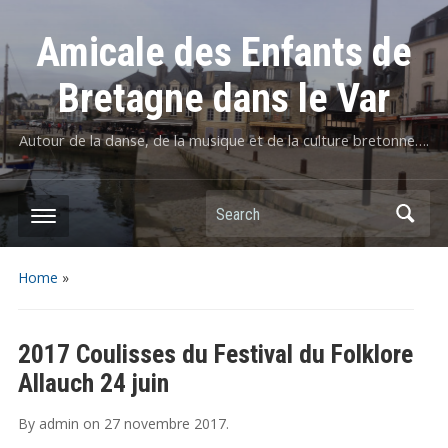
Amicale des Enfants de
Bretagne dans le Var
Autour de la danse, de la musique et de la culture bretonne….
Home
»
2017 Coulisses du Festival du Folklore
Allauch 24 juin
By
admin
on
27 novembre 2017
.