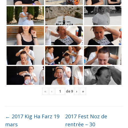
«
‹
de
9
›
»
←
2017 Kig Ha Farz 19
2017 Fest Noz de
mars
rentrée – 30