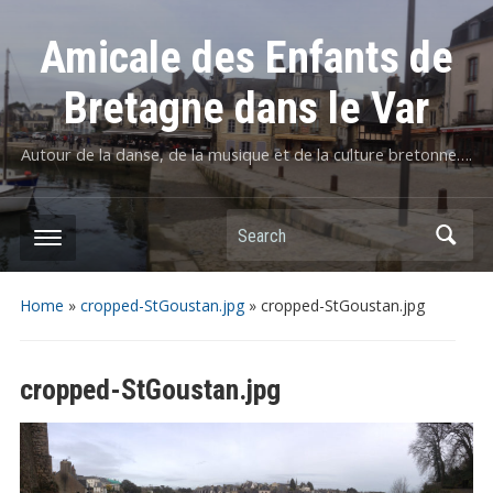
Amicale des Enfants de
Bretagne dans le Var
Autour de la danse, de la musique et de la culture bretonne….
Home
»
cropped-StGoustan.jpg
»
cropped-StGoustan.jpg
cropped-StGoustan.jpg