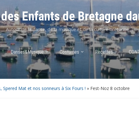
des Enfants de Bretagne da
Autour de la danse, de la musique et de la culture bretonne….
Danses&Musique
Costumes
Recettes
CON
, Spered Mat et nos sonneurs à Six Fours !
»
Fest-Noz 8 octobre