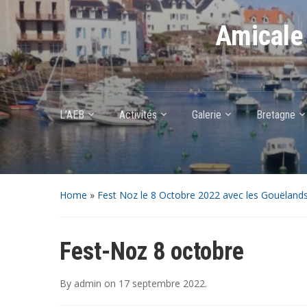
Amicale 
L’AEB
Activités
Galerie
Bretagne
Home
»
Fest Noz le 8 Octobre 2022 avec les Gouëlands
Fest-Noz 8 octobre
By
admin
on
17 septembre 2022
.