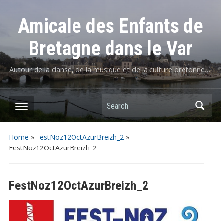
Amicale des Enfants de
Bretagne dans le Var
Autour de la danse, de la musique et de la culture bretonne….
Home
»
FestNoz12OctAzurBreizh_2
»
FestNoz12OctAzurBreizh_2
FestNoz12OctAzurBreizh_2