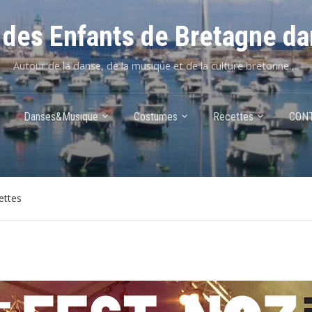
des Enfants de Bretagne da
Autour de la danse, de la musique et de la culture bretonne….
Danses&Musique
Costumes
Recettes
CON
ettes