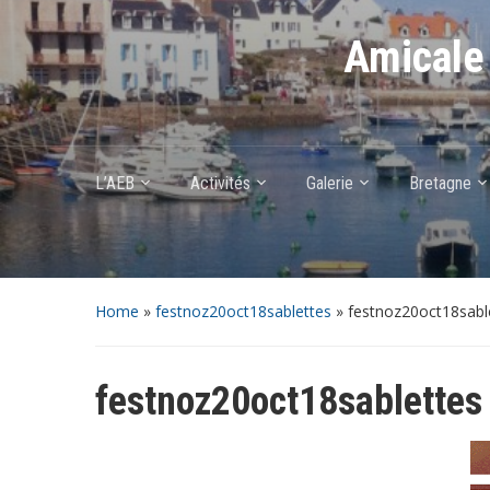
Amicale 
L’AEB
Activités
Galerie
Bretagne
Home
»
festnoz20oct18sablettes
»
festnoz20oct18sabl
festnoz20oct18sablettes