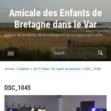
Amicale des Enfants de
Bretagne dans le Var
Autour de la danse, de la musique et de la culture bretonne….
Home
»
Galerie
»
2019 Mars 30 Saint-Anastasie
»
DSC_1045
DSC_1045