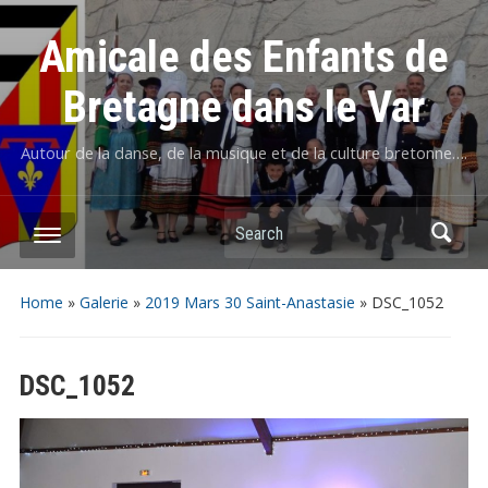
Amicale des Enfants de
Bretagne dans le Var
Autour de la danse, de la musique et de la culture bretonne….
Home
»
Galerie
»
2019 Mars 30 Saint-Anastasie
»
DSC_1052
DSC_1052