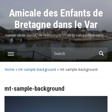
Amicale des Enfants de
Bretagne dans le Var
Autour de la danse, de la musique et de la culture bretonne….
Home
»
mt-sample-background
»
mt-sample-background
mt-sample-background