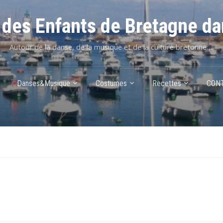
des Enfants de Bretagne da
Autour de la danse, de la musique et de la culture bretonne….
Danses&Musique
Costumes
Recettes
CON