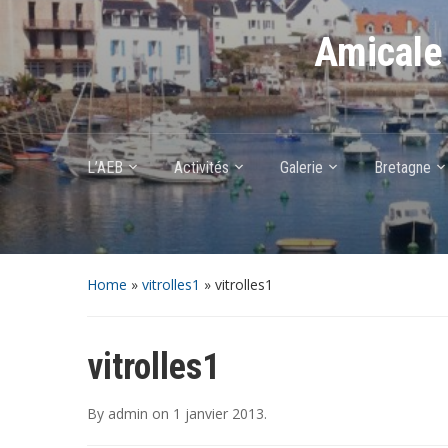
Amicale 
L’AEB
Activités
Galerie
Bretagne
Home
»
vitrolles1
»
vitrolles1
vitrolles1
By
admin
on
1 janvier 2013
.