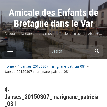
Amicale des Enfants de
Bretagne dans le Var
Autour de la danse, de la musique et de la culture bretonne….
Home
»
4-danses_20150307_marignane_patricia_081
»
4-
danses_20150307_marignane_patricia_081
4-
danses_20150307_marignane_patricia
_081