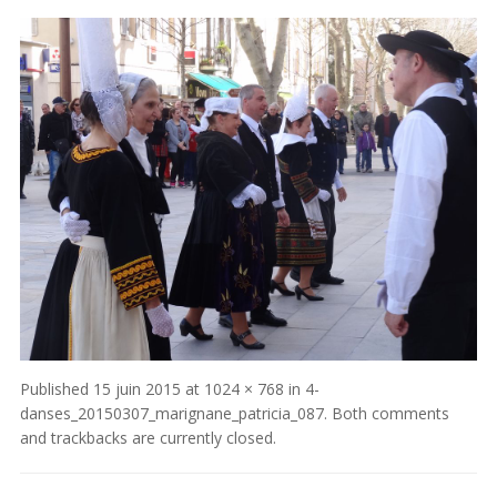
Published
15 juin 2015
at
1024 × 768
in
4-
danses_20150307_marignane_patricia_087
. Both comments
and trackbacks are currently closed.