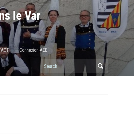
ns le Var
TACT
Connexion AEB