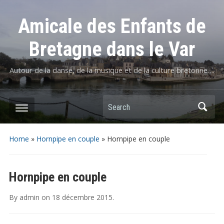
Amicale des Enfants de
Bretagne dans le Var
Autour de la danse, de la musique et de la culture bretonne….
Home
»
Hornpipe en couple
»
Hornpipe en couple
Hornpipe en couple
By
admin
on
18 décembre 2015
.